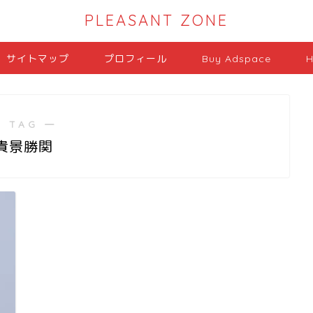
PLEASANT ZONE
サイトマップ
プロフィール
Buy Adspace
H
 TAG ―
貴景勝関