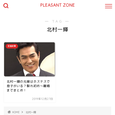
PLEASANT ZONE
― TAG ―
北村一輝
芸能記事
北村一輝の元嫁はホステスで
息子がいる？馴れ初め～離婚
までまとめ！
2019年12月27日
HOME
北村一輝