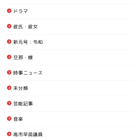
ドラマ
彼氏・彼女
新元号：令和
旦那・嫁
時事ニュース
未分類
芸能記事
音楽
高市早苗議員