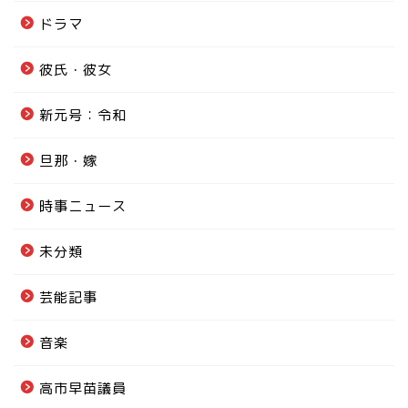
ドラマ
彼氏・彼女
新元号：令和
旦那・嫁
時事ニュース
未分類
芸能記事
音楽
高市早苗議員