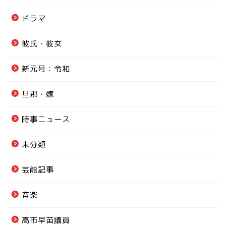
ドラマ
彼氏・彼女
新元号：令和
旦那・嫁
時事ニュース
未分類
芸能記事
音楽
高市早苗議員