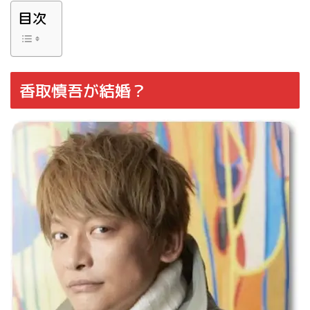
目次
香取慎吾が結婚？