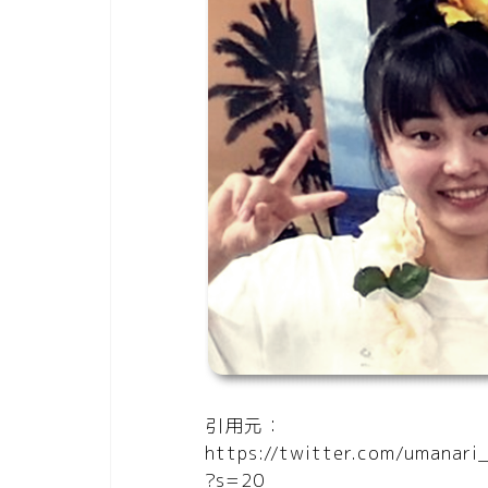
引用元：
https://twitter.com/umanar
?s=20