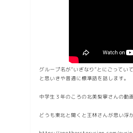
グループ名が”いぎなり”とにごってい
と思いきや普通に標準語を話します。
中学生３年のころの北美梨寧さんの動
どうも東北と聞くと王林さんが思い浮
https://anotherstorysign.com/ourin