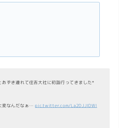
）
とあずき連れて住吉大社に初詣行ってきました*
大変なんだなぁ…
pic.twitter.com/La2DJJIDWI