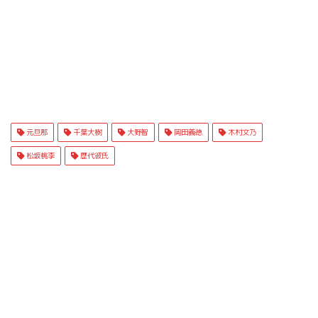
元旦那
千葉大樹
大野智
岡田義徳
木村文乃
松坂桃李
歴代彼氏