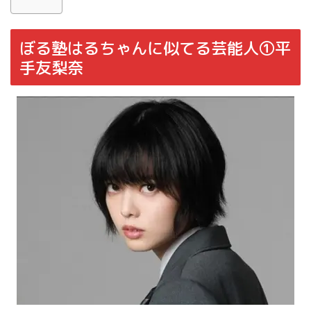
ぼる塾はるちゃんに似てる芸能人①平
手友梨奈