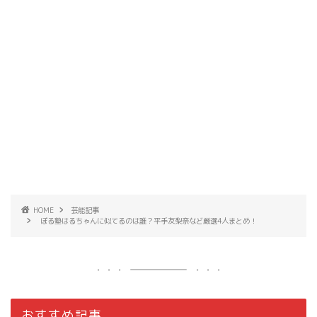
HOME
芸能記事
ぼる塾はるちゃんに似てるのは誰？平手友梨奈など厳選4人まとめ！
おすすめ記事